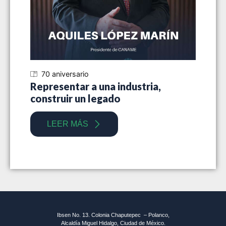
70 aniversario
70
Representar a una industria,
Siet
construir un legado
indu
LEER MÁS
Ibsen No. 13. Colonia Chaputepec – Polanco,
Alcaldía Miguel Hidalgo, Ciudad de México.