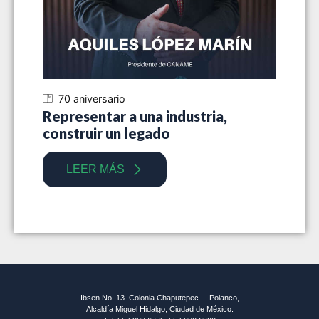
70 aniversario
70
Representar a una industria,
Siet
construir un legado
indu
LEER MÁS
Ibsen No. 13. Colonia Chaputepec – Polanco,
Alcaldía Miguel Hidalgo, Ciudad de México.