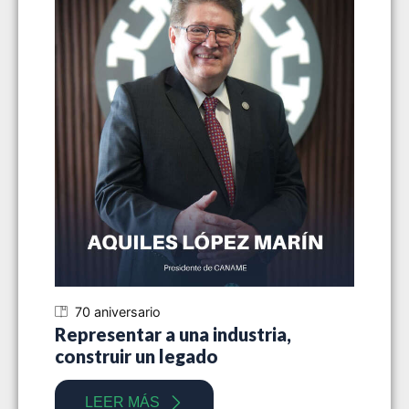
70 aniversario
70
Representar a una industria,
Siet
construir un legado
indu
LEER MÁS