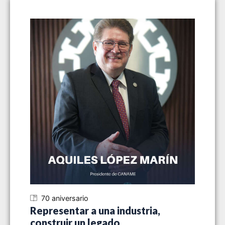
70 aniversario
70
Representar a una industria,
Siet
construir un legado
indu