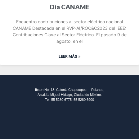
Día CANAME
Encuentro contribuciones al sector eléctrico nacional
CANAME Destacada en el RVP-AI/ROC&C2023 del IEEE:
Contribuciones Clave al Sector Eléctrico El pasado 9 de
agosto, en el
LEER MÁS »
Ibsen No. 13. Colonia Chaputepec – Polanco,
Alcaldía Miguel Hidalgo, Ciudad de México.
Tel: 55 5280 6775, 55 5280 6900