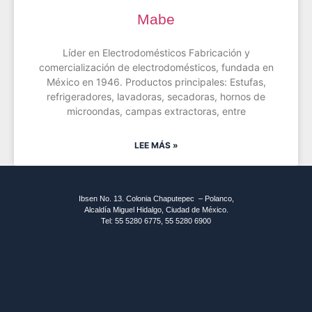
Mabe
Líder en Electrodomésticos Fabricación y
comercialización de electrodomésticos, fundada en
México en 1946. Productos principales: Estufas,
refrigeradores, lavadoras, secadoras, hornos de
microondas, campas extractoras, entre
LEE MÁS »
Ibsen No. 13. Colonia Chaputepec – Polanco,
Alcaldía Miguel Hidalgo, Ciudad de México.
Tel: 55 5280 6775, 55 5280 6900