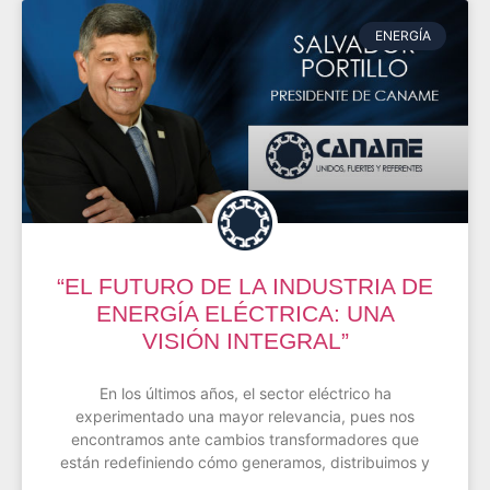
ENERGÍA
“EL FUTURO DE LA INDUSTRIA DE
ENERGÍA ELÉCTRICA: UNA
VISIÓN INTEGRAL”
En los últimos años, el sector eléctrico ha
experimentado una mayor relevancia, pues nos
encontramos ante cambios transformadores que
están redefiniendo cómo generamos, distribuimos y