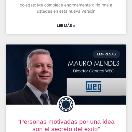
colegas: Me complace enormemente dirigirme a
ustedes en esta nueva versión
LEE MÁS »
EMPRESAS
“Personas motivadas por una idea
son el secreto del éxito”