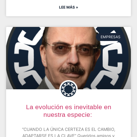
LEE MÁS »
EMPRESAS
La evolución es inevitable en
nuestra especie:
“CUANDO LA ÚNICA CERTEZA ES EL CAMBIO,
ADAPTARSE ES LA CLAVE” Queridos amigos y