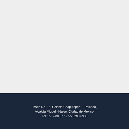
Ibsen No. 13. Colonia Chaputepec – Polanco,
Alcaldía Miguel Hidalgo, Ciudad de México.
Tel: 55 5280 6775, 55 5280 6900