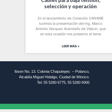
selección y operación
En el lanzamiento de Conexión CANAME
tuvimos la presentación del Ing. Marco
Antonio Vázquez Avendaño de Viakon, que
en esta ocasión nos presento el tema
LEER MÁS »
Ibsen No. 13. Colonia Chaputepec – Polanco,
Alcaldía Miguel Hidalgo, Ciudad de México.
Tel: 55 5280 6775, 55 5280 6900