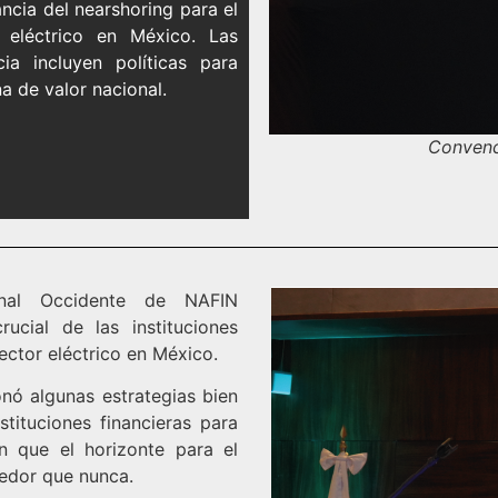
ncia del nearshoring para el
eléctrico en México. Las
a incluyen políticas para
na de valor nacional.
Conven
onal Occidente de NAFIN
ucial de las instituciones
ector eléctrico en México.
nó algunas estrategias bien
tituciones financieras para
en que el horizonte para el
edor que nunca.