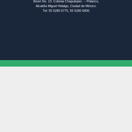
Ibsen No. 13. Colonia Chaputepec – Polanco,
Alcaldía Miguel Hidalgo, Ciudad de México.
Tel: 55 5280 6775, 55 5280 6900