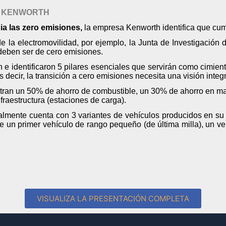
os, KENWORTH
a las zero emisiones,
la empresa Kenworth identifica que cum
e la electromovilidad, por ejemplo, la Junta de Investigación 
 deben ser de cero emisiones.
e identificaron 5 pilares esenciales que servirán como cimientos 
 es decir, la transición a cero emisiones necesita una visión inte
ntran un 50% de ahorro de combustible, un 30% de ahorro en ma
fraestructura (estaciones de carga).
ctualmente cuenta con 3 variantes de vehículos producidos en su
 un primer vehículo de rango pequeño (de última milla), un v
VISUALIZA LA PRESENTACIÓN COMPLETA